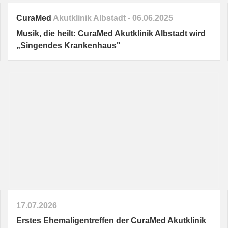
CuraMed
Akutklinik Albstadt
06.06.2025
Musik, die heilt: CuraMed Akutklinik Albstadt wird
„Singendes Krankenhaus"
17.07.2026
Erstes Ehemaligentreffen der
CuraMed
Akutklinik