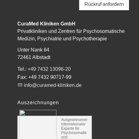
Rückruf anfordern
CuraMed
Kliniken GmbH
Privatkliniken und Zentren für Psychosomatische
Medizin, Psychiatrie und Psychotherapie
Unter Nank 64
72461
Albstadt
Tel.:
+49 7432 13096-20
Fax:
+49 7432 90717-99
info@curamed-kliniken.de
Auszeichnungen
Ausgewiesener
internationaler
Experte für
Psychosomatik
und