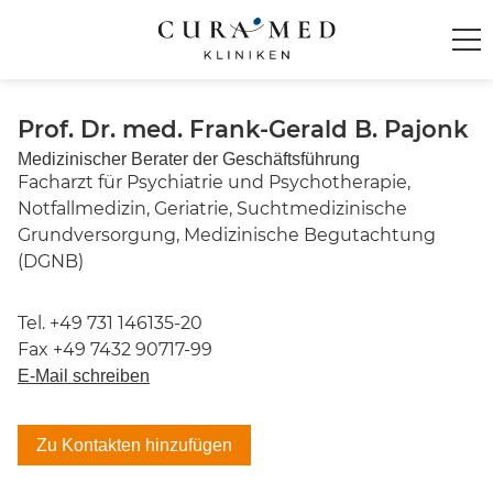
Startseite
Prof. Dr. med. Frank-Gerald B. Pajonk
Medizinischer Berater der Geschäftsführung
Über
CuraMed
Facharzt für Psychiatrie und Psychotherapie,
Notfallmedizin, Geriatrie, Suchtmedizinische
Kliniken & Einrichtungen
Grundversorgung, Medizinische Begutachtung
(DGNB)
Karriere
+49 731 146135-20
Kontakt
+49 7432 90717-99
E-Mail schreiben
Zu Kontakten hinzufügen