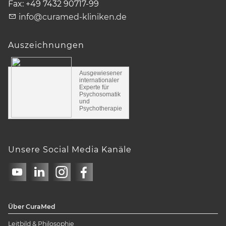
Fax:
+49 7432 90717-99
info@curamed-kliniken.de
Auszeichnungen
Ausgewiesener
internationaler
Experte für
Psychosomatik
und
Psychotherapie
Unsere Social Media Kanäle
Über
CuraMed
Leitbild & Philosophie